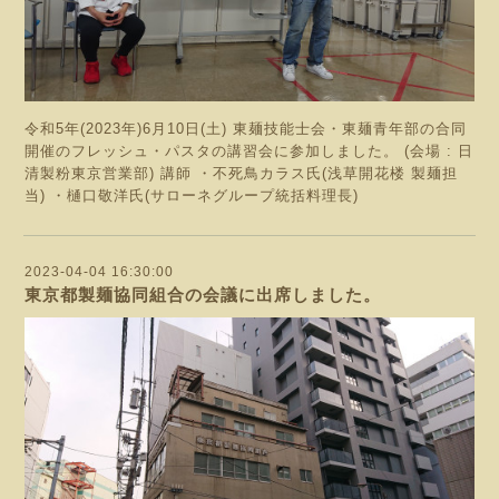
令和5年(2023年)6月10日(土) 東麺技能士会・東麺青年部の合同
開催のフレッシュ・パスタの講習会に参加しました。 (会場 : 日
清製粉東京営業部) 講師 ・不死鳥カラス氏(浅草開花楼 製麺担
当) ・樋口敬洋氏(サローネグループ統括料理長)
2023-04-04 16:30:00
東京都製麺協同組合の会議に出席しました。