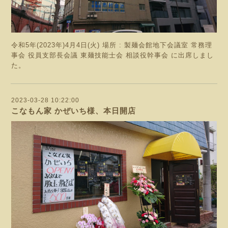
令和5年(2023年)4月4日(火) 場所 : 製麺会館地下会議室 常務理
事会 役員支部長会議 東麺技能士会 相談役幹事会 に出席しまし
た。
2023-03-28 10:22:00
こなもん家 かぜいち様、本日開店