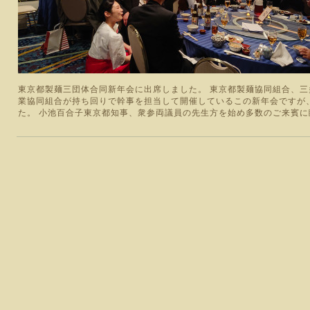
東京都製麺三団体合同新年会に出席しました。 東京都製麺協同組合、
業協同組合が持ち回りで幹事を担当して開催しているこの新年会ですが
た。 小池百合子東京都知事、衆参両議員の先生方を始め多数のご来賓に