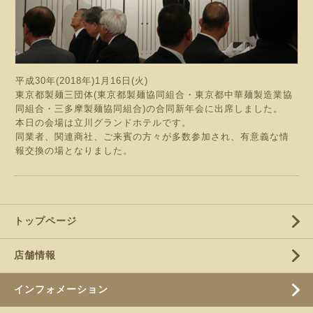
平成30年(2018年)1月16日(火)
東京都製麺三団体(東京都製麺協同組合・東京都中華麺製造業協
同組合・三多摩製麺協同組合)の合同新年会に出席しました。
本日の会場は立川グランドホテルです。
同業者、関連商社、ご来賓の方々が多数参加され、有意義な情
報交換の場となりました。
トップページ
店舗情報
インフォメーション